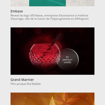
Embase
Reveal du logo d’Embase, entreprise d’assistance à maîtrise
d’ouvrage, née de la fusion de
Polyprogramme
et d’
Athegram
Grand Marnier
Film produit
Red Bubble