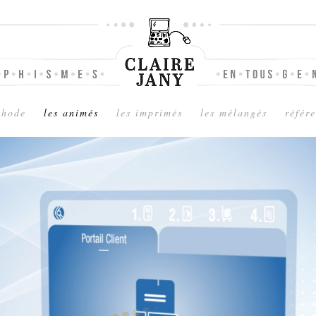
thode
les animés
les imprimés
les mélangés
référ