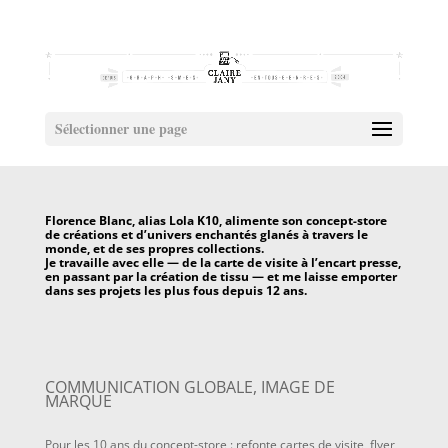
Sélectionner une page
Florence Blanc, alias Lola K10, alimente son concept-store
de créations et d’univers enchantés glanés à travers le
monde, et de ses propres collections.
Je travaille avec elle — de la carte de visite à l’encart presse,
en passant par la création de tissu — et me laisse emporter
dans ses projets les plus fous depuis 12 ans.
COMMUNICATION GLOBALE, IMAGE DE
MARQUE
Pour les 10 ans du concept-store : refonte cartes de visite, flyer,